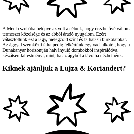
A Menta szobába belépve az volt a célunk, hogy érezhetővé váljon a
természet közelsége és az abból áradó nyugalom. Ezért
választottunk ezt a lágy, melegzöld színt és fa hatású burkolatokat.
Az ággyal szemközti falra pedig felkértünk egy váci alkotót, hogy a
Dunakanyar horizontján halványuló dombokból inspirálódva,
készítsen falfestményt, mint, ha az ágyból a távolba nézhetnénk.
Kiknek ajánljuk a Lujza & Koriandert?