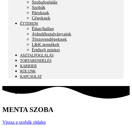
Szobafoglalás
Szobák
Pároknak
Cégeknek
ÉTTEREM
Étlap/Itallap
Ajándékutalványaink
Törzsvendégeknek
L&K termékek
Értékelj minket
ASZTALFOGLALÁS
TORTARENDELÉS
KARRIER
RÓLUNK
KAPCSOLAT
HU
EN
MENTA SZOBA
Vissza a szobák oldalra