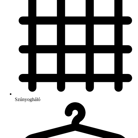
Szúnyogháló