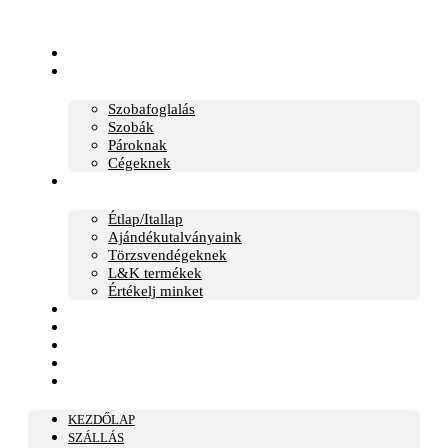
Skip
to
content
KEZDŐLAP
SZÁLLÁS
Szobafoglalás
Szobák
Pároknak
Cégeknek
ÉTTEREM
Étlap/Itallap
Ajándékutalványaink
Törzsvendégeknek
L&K termékek
Értékelj minket
ASZTALFOGLALÁS
TORTARENDELÉS
KARRIER
RÓLUNK
KAPCSOLAT
KEZDŐLAP
SZÁLLÁS