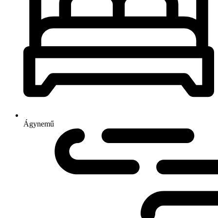
Ágynemű