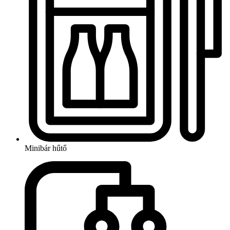
Minibár hűtő