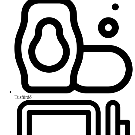
Tusfürdő