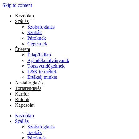
Skip to content
Kezdőlap
Szállás
Szobafoglalás
Szobák
Pároknak
Cégeknek
Étterem
Étlap/Itallap
Ajándékutalványaink
Törzsvendégeknek
L&K termékek
Értékelj minket
Asztalfoglalás
Tortarendelés
Karrier
Rólunk
Kapcsolat
Kezdőlap
Szállás
Szobafoglalás
Szobák
Pároknak