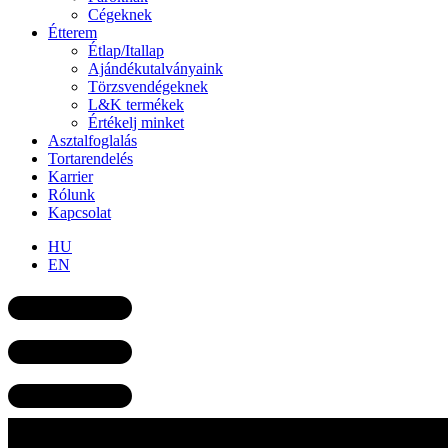
Cégeknek
Étterem
Étlap/Itallap
Ajándékutalványaink
Törzsvendégeknek
L&K termékek
Értékelj minket
Asztalfoglalás
Tortarendelés
Karrier
Rólunk
Kapcsolat
HU
EN