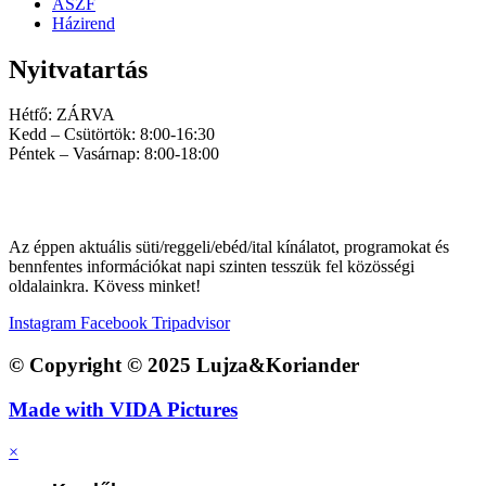
ÁSZF
Házirend
Nyitvatartás
Hétfő: ZÁRVA
Kedd – Csütörtök: 8:00-16:30
Péntek – Vasárnap: 8:00-18:00
Az éppen aktuális süti/reggeli/ebéd/ital kínálatot, programokat és
bennfentes információkat napi szinten tesszük fel közösségi
oldalainkra. Kövess minket!
Instagram
Facebook
Tripadvisor
© Copyright © 2025 Lujza&Koriander
Made with VIDA Pictures
×