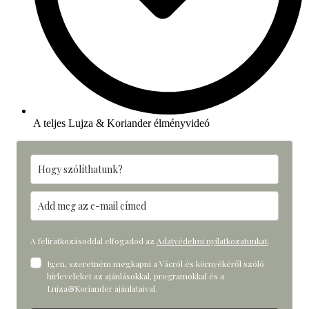
A teljes Lujza & Koriander élményvideó
A feliratkozásoddal elfogadod az
Adatvédelmi nyilatkozatunkat
.
Igen, szeretném megkapni a Vácról és környékéről szóló
hírleveleket az ajánlásokkal, programokkal és a
Lujza&Koriander ajánlataival.