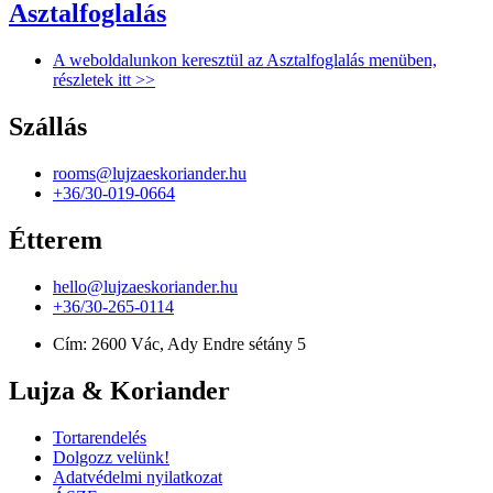
Asztalfoglalás
A weboldalunkon keresztül az Asztalfoglalás menüben,
részletek itt >>
Szállás
rooms@lujzaeskoriander.hu
+36/30-019-0664
Étterem
hello@lujzaeskoriander.hu
+36/30-265-0114
Cím: 2600 Vác, Ady Endre sétány 5
Lujza & Koriander
Tortarendelés
Dolgozz velünk!
Adatvédelmi nyilatkozat