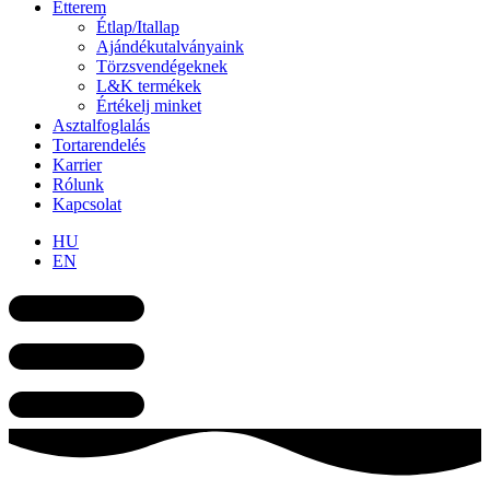
Étterem
Étlap/Itallap
Ajándékutalványaink
Törzsvendégeknek
L&K termékek
Értékelj minket
Asztalfoglalás
Tortarendelés
Karrier
Rólunk
Kapcsolat
HU
EN